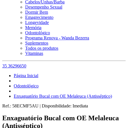
Cabelos/Unhas/Barba
Desempenho Sexual
Dormir Bem
Emagrecimento
Longevidade
Memória
Odontológico
Programa Renova - Wanda Bezerra
Suplementos
Todos os produtos
Vitaminas
35 36296650
Página Inicial
Odontológico
Enxaguatório Bucal com OE Melaleuca (Antisséptico)
Ref.:
58ECMF5AU
|
Disponibilidade:
Imediata
Enxaguatório Bucal com OE Melaleuca
(Antisséptico)