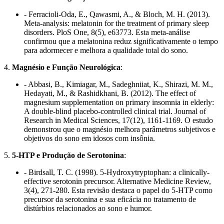
- Ferracioli-Oda, E., Qawasmi, A., & Bloch, M. H. (2013).
Meta-analysis: melatonin for the treatment of primary sleep
disorders. PloS One, 8(5), e63773. Esta meta-análise
confirmou que a melatonina reduz significativamente o tempo
para adormecer e melhora a qualidade total do sono.
4.
Magnésio e Função Neurológica
:
- Abbasi, B., Kimiagar, M., Sadeghniiat, K., Shirazi, M. M.,
Hedayati, M., & Rashidkhani, B. (2012). The effect of
magnesium supplementation on primary insomnia in elderly:
A double-blind placebo-controlled clinical trial. Journal of
Research in Medical Sciences, 17(12), 1161-1169. O estudo
demonstrou que o magnésio melhora parâmetros subjetivos e
objetivos do sono em idosos com insônia.
5.
5-HTP e Produção de Serotonina
:
- Birdsall, T. C. (1998). 5-Hydroxytryptophan: a clinically-
effective serotonin precursor. Alternative Medicine Review,
3(4), 271-280. Esta revisão destaca o papel do 5-HTP como
precursor da serotonina e sua eficácia no tratamento de
distúrbios relacionados ao sono e humor.