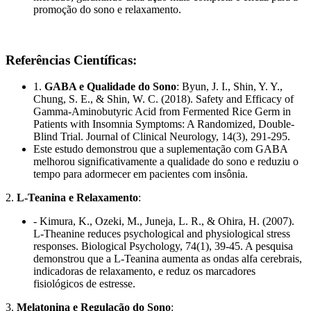
promoção do sono e relaxamento.
Referências Científicas:
1.
GABA e Qualidade do Sono
: Byun, J. I., Shin, Y. Y.,
Chung, S. E., & Shin, W. C. (2018). Safety and Efficacy of
Gamma-Aminobutyric Acid from Fermented Rice Germ in
Patients with Insomnia Symptoms: A Randomized, Double-
Blind Trial. Journal of Clinical Neurology, 14(3), 291-295.
Este estudo demonstrou que a suplementação com GABA
melhorou significativamente a qualidade do sono e reduziu o
tempo para adormecer em pacientes com insônia.
2.
L-Teanina e Relaxamento
:
- Kimura, K., Ozeki, M., Juneja, L. R., & Ohira, H. (2007).
L-Theanine reduces psychological and physiological stress
responses. Biological Psychology, 74(1), 39-45. A pesquisa
demonstrou que a L-Teanina aumenta as ondas alfa cerebrais,
indicadoras de relaxamento, e reduz os marcadores
fisiológicos de estresse.
3.
Melatonina e Regulação do Sono
: